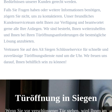
Bedürfnissen unserer Kunden gerecht werden.​
Falls Sie Fragen haben oder weitere Informationen benötigen,
zögern Sie nicht, uns zu kontaktieren.​ Unser freundliches
Kundenserviceteam steht Ihnen zur Verfügung und beantwortet
gerne alle Ihre Anliegen.​ Wir sind bestrebt, Ihnen weiterzuhelfen
und Ihnen bei Ihren Türöffnungsanforderungen die bestmögliche
Lösung anzubieten.
Vertrauen Sie auf den Alt Siegen Schlüsselservice für schnelle und
zuverlässige Türöffnungsdienste rund um die Uhr. Wir freuen uns
darauf, Ihnen behilflich sein zu können!​
Türöffnung in Siegen
Wenn Sie vor verschlossener Tür stehen, wird Ihnen im